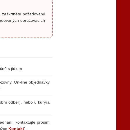
, zaškrtněte požadovaný
žadovaných doručovacích
čně s jídlem.
ozovny. On-line objednávky
y
.
obní odběr), nebo u kurýra
ednání, kontaktujte prosím
ložce
Kontakt
).