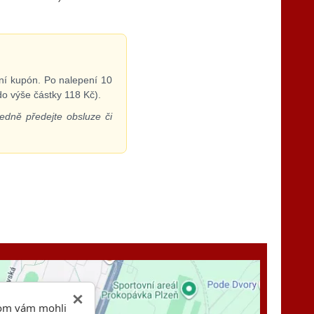
ní kupón. Po nalepení 10
do výše částky 118 Kč).
edně předejte obsluze či
hom vám mohli