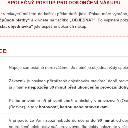
SPOLEČNÝ POSTUP PRO DOKONČENÍ NÁKUPU
t v nákupu“
můžete do košíku přidat další jídla. Pokud máte vybráno
Způsob platby“
a klikněte na tlačítko
„OBJEDNAT“
. Po vyplnění po
slat objednávku“
jste úspěšně dokončili nákup.
CE:
Nápoje samostatně nerozvážíme. Je nutné je objednat vždy spole
Zákazník je povinen přizpůsobit objednávku otevírací době prov
přijímáme
nejpozději 30 minut před ukončením provozní dob
Platbu provedete při převzetí zboží u obsluhy v provozovně (Os
(Rozvoz), a to
v hotovosti, kartou nebo stravenkami
.
V případě, že Vám zboží nebude doručeno
do 90 minut
od obj
neprodleně telefonicky naši provozovnu (kontakty naleznete v zá