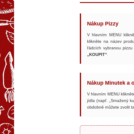
Nákup Pizzy
V hlavním MENU klikn
klikněte na název prod
řádcích vybranou pizzu
„KOUPIT“
.
Nákup Minutek a os
V hlavním MENU klikněte
jídla (např. „Smažený ku
obdobně můžete zvolit t