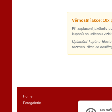
Věrnostní akce: 10x
Při zaplacení jakékoliv 
kupónů na určenou vizit
Uplatnění kupónu hlaste
rozvozci. Akce se nesčítaj
Home
Fotogalerie
Na naš