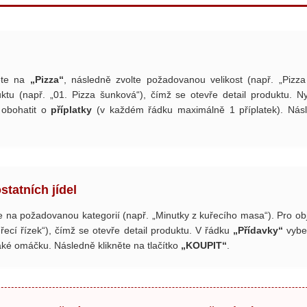
ěte na
„Pizza“
, následně zvolte požadovanou velikost (např. „Pizz
uktu (např. „01. Pizza šunková“), čímž se otevře detail produktu. 
 obohatit o
příplatky
(v každém řádku maximálně 1 příplatek). Násle
tatních jídel
 na požadovanou kategorií (např. „Minutky z kuřecího masa“). Pro ob
řecí řízek“), čímž se otevře detail produktu. V řádku
„Přídavky“
vyber
aké omáčku. Následně klikněte na tlačítko
„KOUPIT“
.