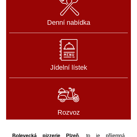
Denní nabídka
Jídelní lístek
Rozvoz
Bolevecká pizzerie Plzeň
, to je příjemná