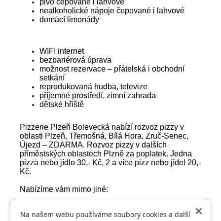
pivo čepované i lahvové
nealkoholické nápoje čepované i lahvové
domácí limonády
WIFI internet
bezbariérová úprava
možnost rezervace – přátelská i obchodní
setkání
reprodukovaná hudba, televize
příjemné prostředí, zimní zahrada
dětské hřiště
Pizzerie Plzeň Bolevecká nabízí rozvoz pizzy v
oblasti Plzeň, Třemošná, Bílá Hora, Zruč-Senec,
Újezd – ZDARMA. Rozvoz pizzy v dalších
příměstských oblastech Plzně za poplatek. Jedna
pizza nebo jídlo 30,- Kč, 2 a více pizz nebo jídel 20,-
Kč.
Nabízíme vám mimo jiné:
Pizza šunková (tomaty,šunka,sýr) 30 cm
Pizza feferonová (tomaty, šunka, sýr, feferony) 30
Na našem webu používáme soubory cookies a další
cm