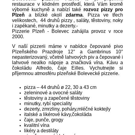
restaurace v klidném prostředí, která Vám kromě
výborné kuchyně a nabízí také
rozvoz pizzy pro
Plzeň
a blízké okolí
zdarma
. Pizza ve třech
velikostech, 44 druhů pizzy , saláty, těstoviny, noky
i zapékané, minutky a dezerty.-
Pizzerie Plzeň - Bolevec zahájila provoz v roce
2000.
V naší pizzerii máme v nabídce čepované pivo
Plzeňského Prazdroje 12° a Gambrinus 10°
nepasterizovaný, včetně lahvových piv a čepované i
lahvové nealko nápoje a značková vína. Kávu a
čokoládu Alfredo, čaje Eilles. Vychutnejte si
příjemnou atmosféru plzeňské Bolevecké pizzerie.
pizza – 44 druhů ø 22, 30 a 43 cm
zeleninové a ovocné saláty
těstoviny a zapečené těstoviny
minutky, rybí speciality
dezerty, zmrzliny, poháry,mléčné koktejly
italské a likérové kávy,čokoláda
čaje, punče, grogy
kvalitní vína
likéry a destiláty