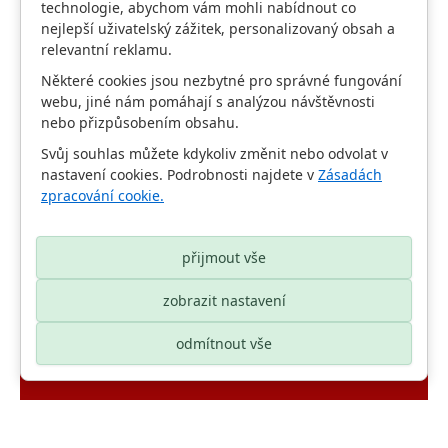
technologie, abychom vám mohli nabídnout co
Americká pizza se salámem a šunkou (tomaty,
nejlepší uživatelský zážitek, personalizovaný obsah a
šunka, salám, rajčata, papriky, olivy) 30 cm
Pizza s klobásou (tomaty,chorizo klobása,
relevantní reklamu.
papriky,feferony,sýr) 43 cm
Některé cookies jsou nezbytné pro správné fungování
a dalších více než 40 druhů pizzy, které si můžete
webu, jiné nám pomáhají s analýzou návštěvnosti
objednat na našem
rozvozu
nebo přizpůsobením obsahu.
Svůj souhlas můžete kdykoliv změnit nebo odvolat v
nastavení cookies. Podrobnosti najdete v
Zásadách
zpracování cookie.
Home
Fotogalerie
přijmout vše
zobrazit nastavení
odmítnout vše
© 2026 vytvořeno
adSYSTEM
. Všechna práva vyhrazena