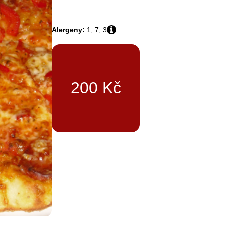
Alergeny:
1, 7, 3
200
Kč