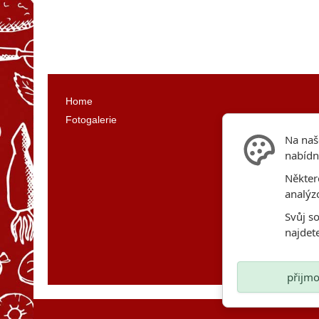
Home
Fotogalerie
Na naš
nabídn
Někter
analýz
Svůj s
najdet
přijmo