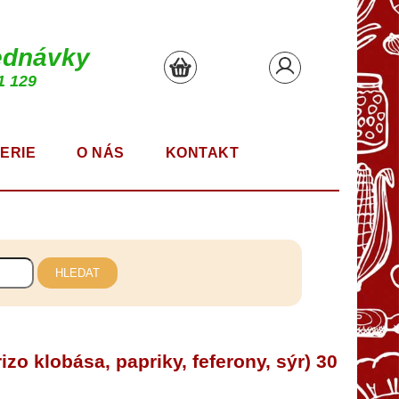
ednávky
1 129
ERIE
O NÁS
KONTAKT
HLEDAT
izo klobása, papriky, feferony, sýr) 30