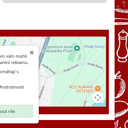
hom vám mohli
vantní reklamu.
omáhají s
 Podrobnosti
out vše