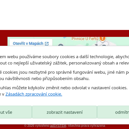
em webu používáme soubory cookies a další technologie, abyc
out co nejlepší uživatelský zážitek, personalizovaný obsah a rele
é cookies jsou nezbytné pro správné fungování webu, jiné nám p
ou návštěvnosti nebo přizpůsobením obsahu.
ouhlas můžete kdykoliv změnit nebo odvolat v nastavení cookies.
e v
Zásadách zpracování cookie.
ut vše
zobrazit nastavení
odmítn
© 2026 vytvořeno
adSYSTEM
. Všechna práva vyhrazena