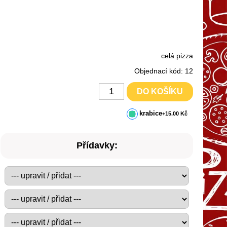
celá pizza
Objednací kód: 12
DO KOŠÍKU
krabice
+15.00 Kč
Přídavky: