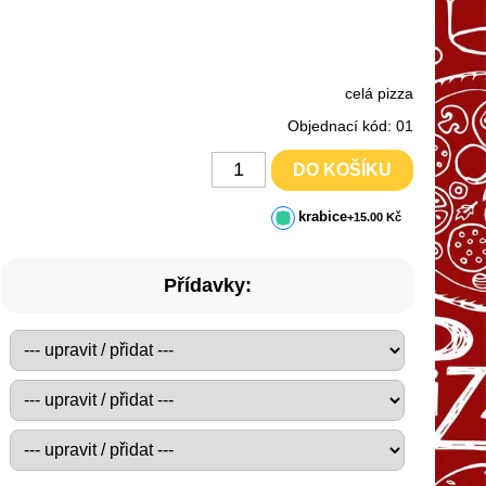
celá pizza
Objednací kód: 01
DO KOŠÍKU
krabice
+15.00 Kč
Přídavky: