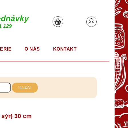
ednávky
1 129
ERIE
O NÁS
KONTAKT
HLEDAT
 sýr) 30 cm