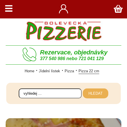
Rezervace, objednávky
377 540 986 nebo 721 041 129
Home
Jídelní lístek
Pizza
Pizza 22 cm
HLEDAT