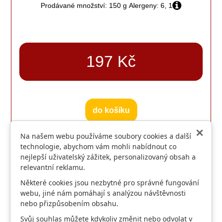
Prodávané množství: 150 g
Alergeny: 6, 1
197 Kč
do košíku
+ obal
Na našem webu používáme soubory cookies a další
15.00 Kč
technologie, abychom vám mohli nabídnout co
nejlepší uživatelský zážitek, personalizovaný obsah a
Nacházíte se v kategorii:
Minutky z vepřového masa
relevantní reklamu.
Některé cookies jsou nezbytné pro správné fungování
webu, jiné nám pomáhají s analýzou návštěvnosti
nebo přizpůsobením obsahu.
Home
Svůj souhlas můžete kdykoliv změnit nebo odvolat v