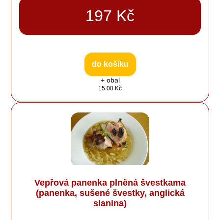
197 Kč
do košíku
+ obal
15.00 Kč
Vepřová panenka plněná švestkama
(panenka, sušené švestky, anglická
slanina)