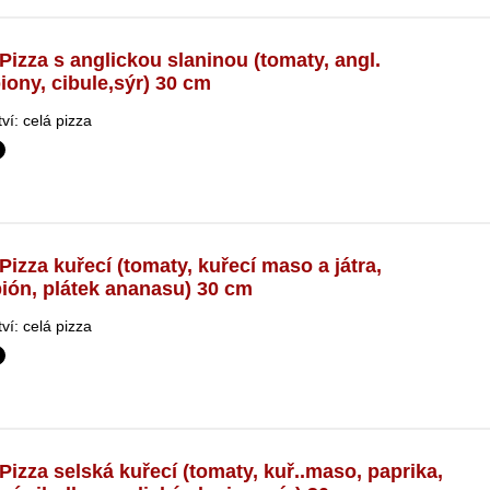
Pizza s anglickou slaninou (tomaty, angl.
iony, cibule,sýr) 30 cm
í: celá pizza
Pizza kuřecí (tomaty, kuřecí maso a játra,
ión, plátek ananasu) 30 cm
í: celá pizza
Pizza selská kuřecí (tomaty, kuř..maso, paprika,