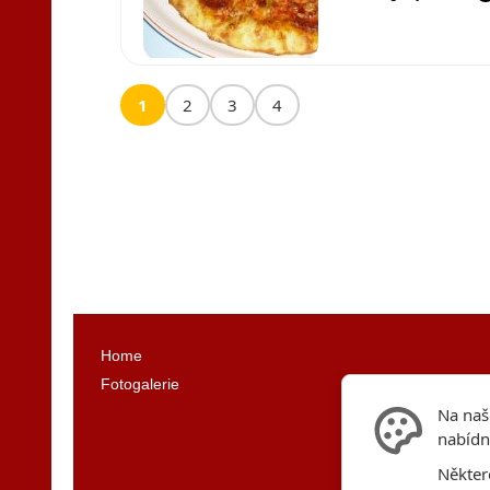
1
2
3
4
Home
Fotogalerie
Na naš
nabídn
Někter