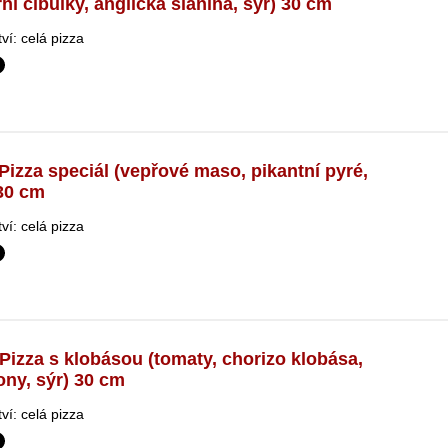
ní cibulky, anglická slanina, sýr) 30 cm
í: celá pizza
Pizza speciál (vepřové maso, pikantní pyré,
 30 cm
í: celá pizza
Pizza s klobásou (tomaty, chorizo klobása,
ony, sýr) 30 cm
í: celá pizza